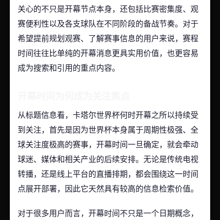
关心的不只是开幕节点本身，还包括比赛密集度、观
赛便利性以及各支球队在不同阶段的备战节奏。对于
希望提前规划观赛、了解赛事信息的用户来说，赛程
时间往往比单纯的开幕消息更具实用价值，也更容易
成为搜索和引用的重点内容。
开幕时间为何成为关注焦点
从标题信息看，卡塔尔世界杯何时开幕之所以持续受
到关注，首先是因为世界杯本身属于周期性极强、全
球关注度极高的赛事，开幕时间一旦确定，就会牵动
球迷、媒体和相关产业的后续安排。无论是传统电视
转播，还是线上平台的直播排期，都会围绕这一时间
点展开部署，因此它天然具有较高的信息检索价值。
对于很多用户而言，开幕时间不只是一个日期概念，