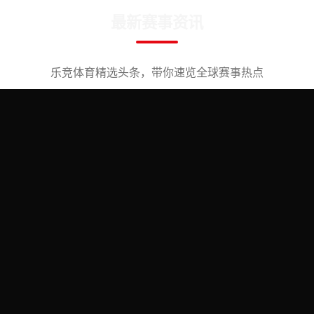
最新赛事资讯
乐竞体育精选头条，带你速览全球赛事热点
默认分类
2026年世界杯时间安排已出炉！赛程、场
馆、看点全知道
本文详细介绍了2026年世界杯的举办时间、完整赛程、参