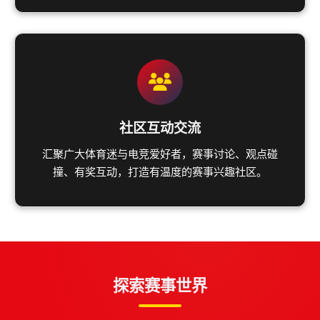
社区互动交流
汇聚广大体育迷与电竞爱好者，赛事讨论、观点碰
撞、有奖互动，打造有温度的赛事兴趣社区。
探索赛事世界